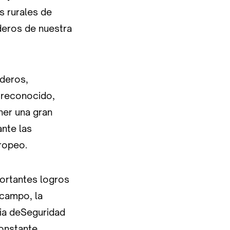
s rurales de
deros de nuestra
aderos,
 reconocido,
ner una gran
ante las
uropeo.
ortantes logros
 campo, la
ria deSeguridad
constante