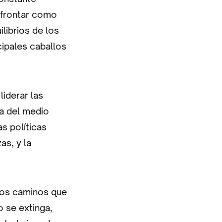
afrontar como
librios de los
cipales caballos
liderar las
sa del medio
as políticas
as, y la
los caminos que
o se extinga,