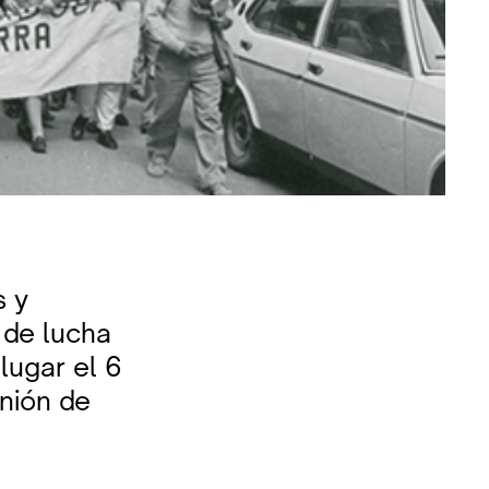
s y
de lucha
lugar el 6
Unión de