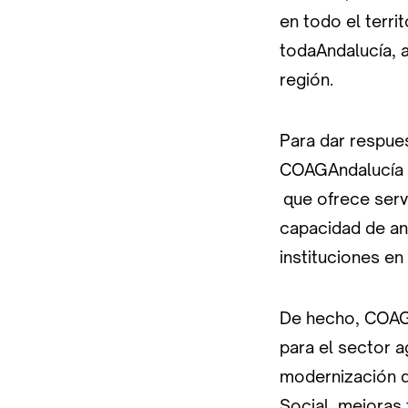
en todo el terri
todaAndalucía, 
región.
Para dar respue
COAGAndalucía c
que ofrece servi
capacidad de aná
instituciones en
De hecho, COAG 
para el sector a
modernización d
Social, mejoras