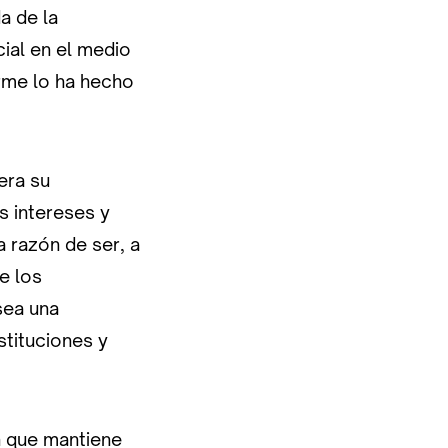
a de la
ial en el medio
orme lo ha hecho
era su
s intereses y
 razón de ser, a
e los
sea una
nstituciones y
n que mantiene