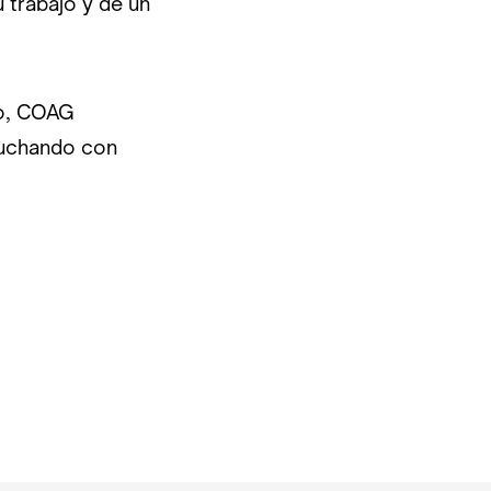
 trabajo y de un
po, COAG
luchando con