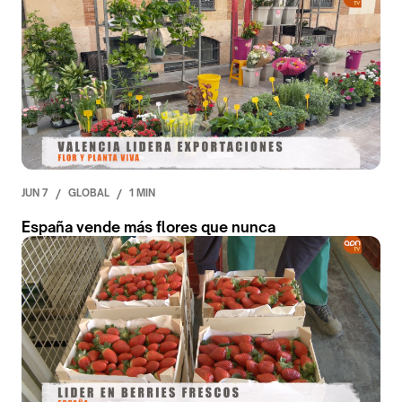
JUN 7
/
GLOBAL
/
1 MIN
España vende más flores que nunca