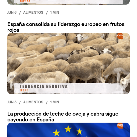
JUN 6
/
ALIMENTOS
/
1 MIN
España consolida su liderazgo europeo en frutos
rojos
JUN 5
/
ALIMENTOS
/
1 MIN
La producción de leche de oveja y cabra sigue
cayendo en España