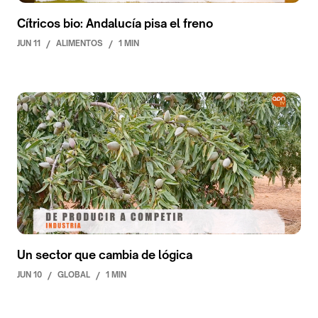
Cítricos bio: Andalucía pisa el freno
JUN 11
/
ALIMENTOS
/
1 MIN
Un sector que cambia de lógica
JUN 10
/
GLOBAL
/
1 MIN