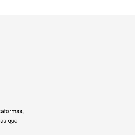
taformas,
nas que