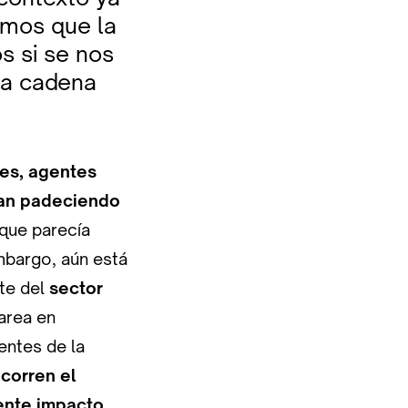
amos que la
s si se nos
 la cadena
les, agentes
van padeciendo
s que parecía
mbargo, aún está
te del
sector
tarea en
entes de la
 corren el
ente impacto