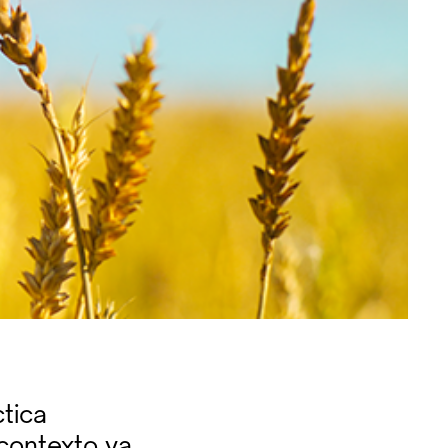
tica
 contexto ya