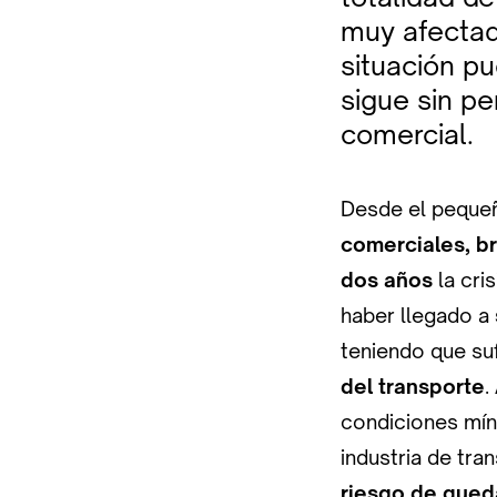
muy afectad
situación pu
sigue sin pe
comercial.
Desde el pequ
comerciales, b
dos años
la cri
haber llegado a
teniendo que su
del transporte
.
condiciones mín
industria de tr
riesgo de qued