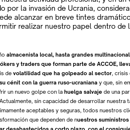
o por la invasión de Ucrania, consider
ede alcanzar en breve tintes dramático
rmitir realizar nuestro papel dentro de
eño
almacenista local, hasta grandes multinaciona
rókers y traders que forman parte de ACCOE, lle
sis de
volatilidad que ha golpeado al sector
, crisi
su cénit con la guerra ruso-ucraniana
y que, sin e
frir un nuevo golpe con la
huelga salvaje
de una par
 Actualmente, sin capacidad de desarrollar nuestra 
imamente aceptables y seguras, todos nuestros cli
ansformación que dependen de n
uestros suministros
ar desabastecidos a corto plazo, con el consigui