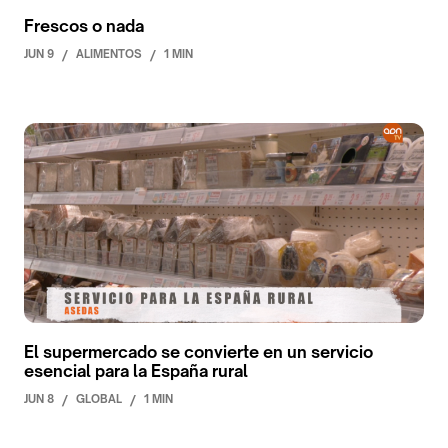
Frescos o nada
JUN 9
/
ALIMENTOS
/
1 MIN
El supermercado se convierte en un servicio
esencial para la España rural
JUN 8
/
GLOBAL
/
1 MIN