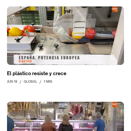
El plástico resiste y crece
JUN 18
/
GLOBAL
/
1 MIN