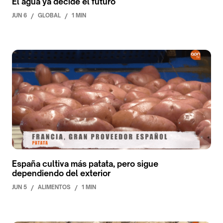
El agua ya decide el futuro
JUN 6
/
GLOBAL
/
1 MIN
España cultiva más patata, pero sigue
dependiendo del exterior
JUN 5
/
ALIMENTOS
/
1 MIN