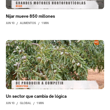
Níjar mueve 850 millones
JUN 10
/
ALIMENTOS
/
1 MIN
Un sector que cambia de lógica
JUN 10
/
GLOBAL
/
1 MIN