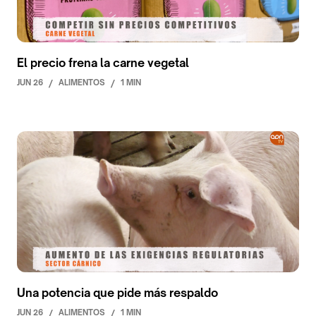
El precio frena la carne vegetal
JUN 26
/
ALIMENTOS
/
1 MIN
Una potencia que pide más respaldo
JUN 26
/
ALIMENTOS
/
1 MIN