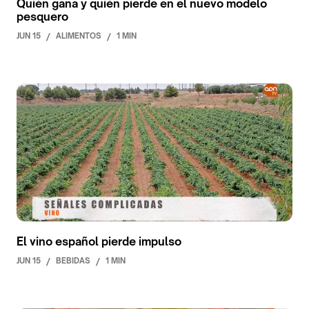
Quién gana y quién pierde en el nuevo modelo
pesquero
JUN 15
/
ALIMENTOS
/
1 MIN
El vino español pierde impulso
JUN 15
/
BEBIDAS
/
1 MIN