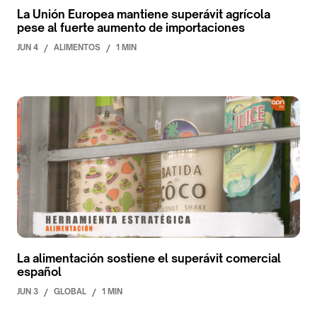
La Unión Europea mantiene superávit agrícola
pese al fuerte aumento de importaciones
JUN 4
/
ALIMENTOS
/
1 MIN
La alimentación sostiene el superávit comercial
español
JUN 3
/
GLOBAL
/
1 MIN