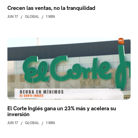
Crecen las ventas, no la tranquilidad
JUN 17
/
GLOBAL
/
1 MIN
El Corte Inglés gana un 23% más y acelera su
inversión
JUN 17
/
GLOBAL
/
1 MIN