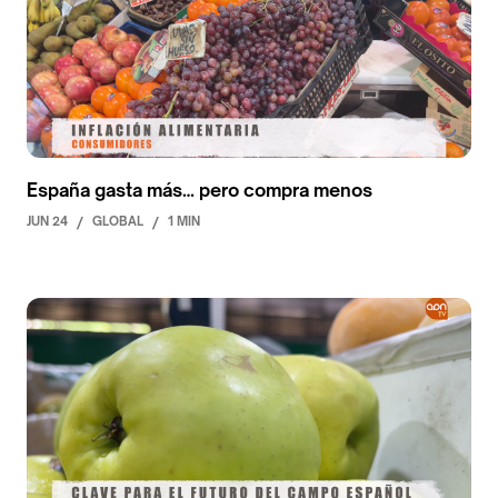
España gasta más… pero compra menos
JUN 24
/
GLOBAL
/
1 MIN