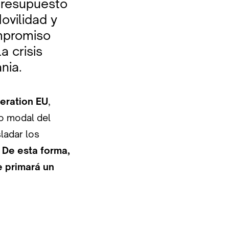
presupuesto
ovilidad y
ompromiso
a crisis
nia.
eration EU
,
to modal del
ladar los
.
De esta forma,
e primará un