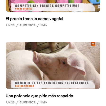
El precio frena la carne vegetal
JUN 26
/
ALIMENTOS
/
1 MIN
Una potencia que pide más respaldo
JUN 26
/
ALIMENTOS
/
1 MIN