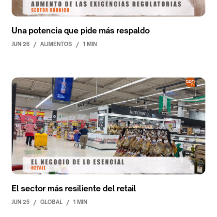
Una potencia que pide más respaldo
JUN 26
/
ALIMENTOS
/
1 MIN
El sector más resiliente del retail
JUN 25
/
GLOBAL
/
1 MIN