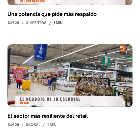
Una potencia que pide más respaldo
JUN 26
/
ALIMENTOS
/
1 MIN
El sector más resiliente del retail
JUN 25
/
GLOBAL
/
1 MIN