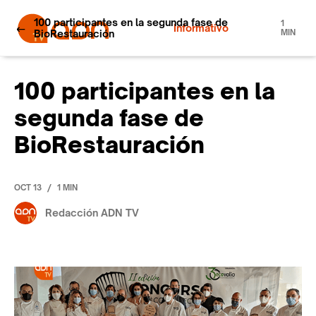
100 participantes en la segunda fase de
1
Informativo
BioRestauración
MIN
100 participantes en la
segunda fase de
BioRestauración
/
OCT 13
1 MIN
Redacción ADN TV