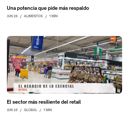
Una potencia que pide más respaldo
JUN 26
/
ALIMENTOS
/
1 MIN
El sector más resiliente del retail
JUN 25
/
GLOBAL
/
1 MIN