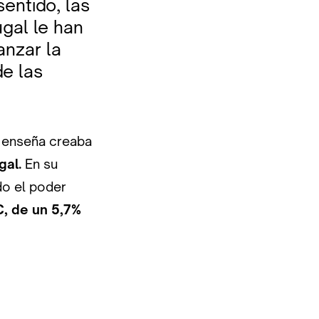
entido, las
gal le han
anzar la
de las
a enseña creaba
gal.
En su
do el poder
C, de un 5,7%