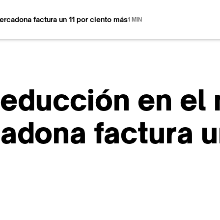
Mercadona factura un 11 por ciento más
1 MIN
reducción en el
adona factura u