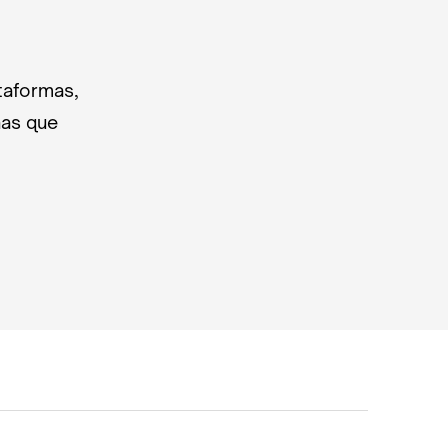
taformas,
nas que