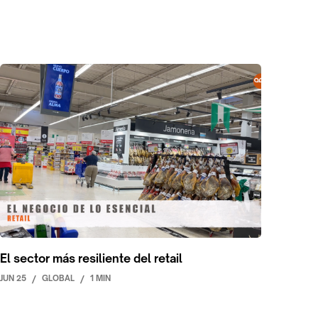
El sector más resiliente del retail
JUN 25
/
GLOBAL
/
1 MIN