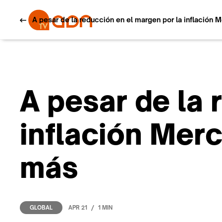
A pesar de la reducción en el margen por la inflación 
A pesar de la 
inflación Merc
más
/
APR 21
1 MIN
GLOBAL