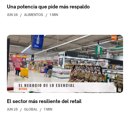
Una potencia que pide más respaldo
JUN 26
/
ALIMENTOS
/
1 MIN
El sector más resiliente del retail
JUN 25
/
GLOBAL
/
1 MIN