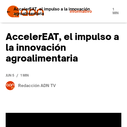
AccelerEAT, el impulso a la innovación
1
Informativo
agroalimentaria
MIN
AccelerEAT, el impulso a
la innovación
agroalimentaria
/
JUN 5
1 MIN
Redacción ADN TV