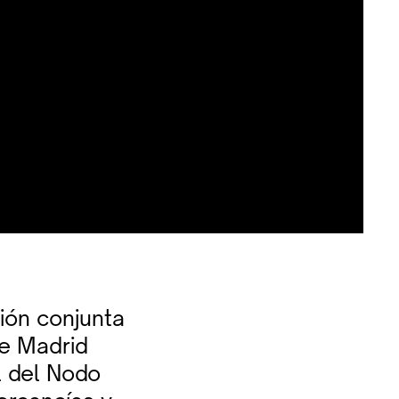
tión conjunta
de Madrid
l del Nodo