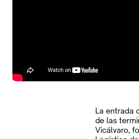
La entrada d
de las term
Vicálvaro, f