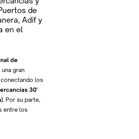
mercancías y
 Puertos de
nera, Adif y
a en el
inal de
n una gran
, conectando los
Mercancías 30'
)
. Por su parte,
s entre los