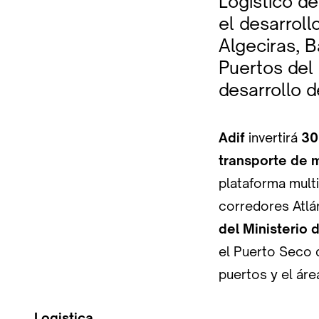
Logístico de
el desarroll
Algeciras, B
Puertos del 
desarrollo d
Adif
invertirá
30
transporte de 
plataforma mult
corredores Atlá
del
Ministerio 
el Puerto Seco d
puertos y el áre
Logistica