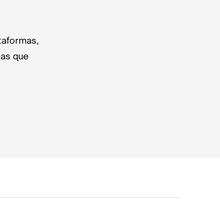
taformas,
nas que