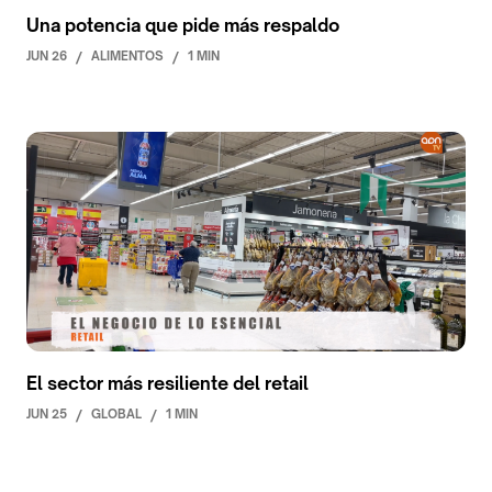
Una potencia que pide más respaldo
JUN 26
/
ALIMENTOS
/
1 MIN
El sector más resiliente del retail
JUN 25
/
GLOBAL
/
1 MIN