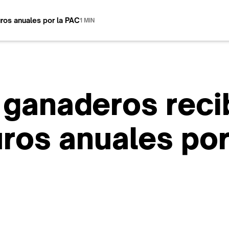
uros anuales por la PAC
1 MIN
 ganaderos reci
uros anuales por