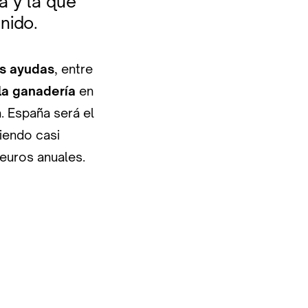
a y la que
nido.
as ayudas
, entre
 la ganadería
en
. España será el
biendo casi
euros anuales.