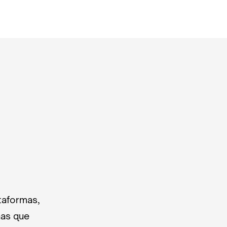
taformas,
nas que