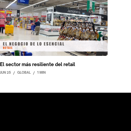
El sector más resiliente del retail
JUN 25
/
GLOBAL
/
1 MIN