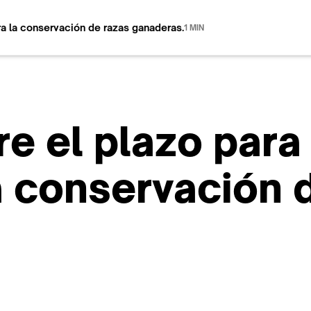
ara la conservación de razas ganaderas.
1 MIN
re el plazo para 
a conservación 