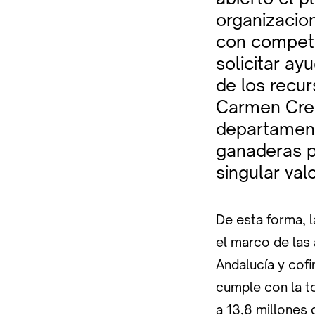
organizacio
con compete
solicitar ay
de los recur
Carmen Cres
departament
ganaderas p
singular valo
De esta forma, 
el marco de las
Andalucía y cof
cumple con la t
a 13,8 millones 