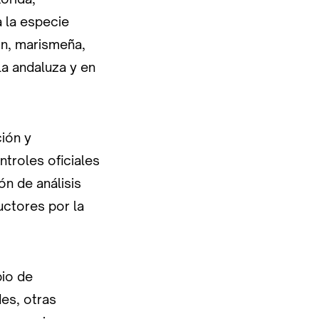
 la especie
tón, marismeña,
la andaluza y en
ción y
ntroles oficiales
ón de análisis
uctores por la
bio de
es, otras