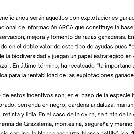
eneficiarios serán aquellos con explotaciones ganad
acional de Información ARCA que constituye la bas
servación, mejora y fomento de razas ganaderas. En
ido en el doble valor de este tipo de ayudas pues “
 la biodiversidad y juegan un papel estratégico en 
za”. En último término, ha recalcado “la importancia
ca para la rentabilidad de las explotaciones ganade
 de estos incentivos son, en el caso de la especie b
orado, berrenda en negro, cárdena andaluza, maris
 retinta y lidia. En el caso de la ovina, se trata de la 
 merina de Grazalema, montesina, segureña y merino
cie caprina, la blanca andaluza, blanca celtibérica, f