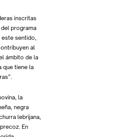
eras inscritas
e del programa
 este sentido,
contribuyen al
el ámbito de la
 que tiene la
ras”.
ovina, la
meña, negra
churra lebrijana,
 precoz. En
lorida,