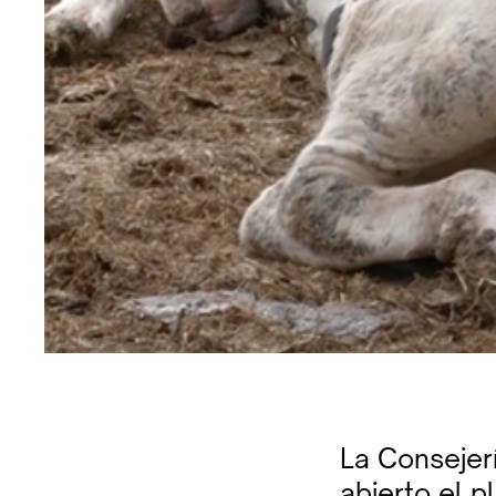
La Consejerí
abierto el p