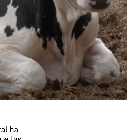
ral ha
ue las