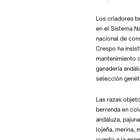
Los criadores b
en el Sistema N
nacional de con
Crespo ha insist
mantenimiento de
ganadería andalu
selección genéti
Las razas objeto
berrenda en col
andaluza, pajuna,
lojeña, merina,
cuanto a la espe