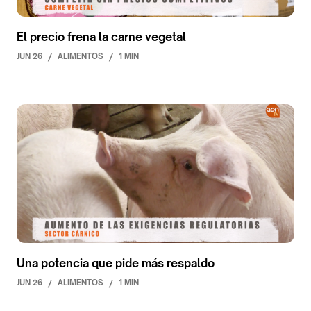
El precio frena la carne vegetal
JUN 26
/
ALIMENTOS
/
1 MIN
Una potencia que pide más respaldo
JUN 26
/
ALIMENTOS
/
1 MIN