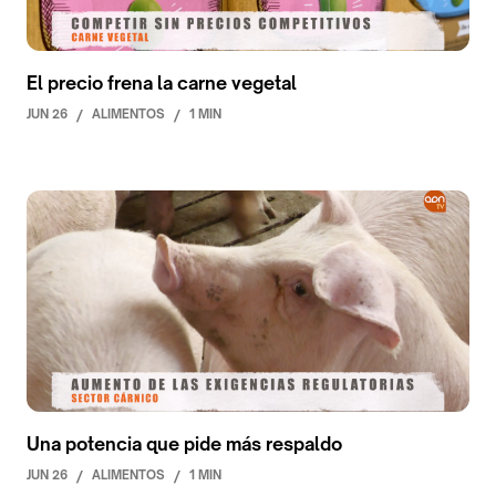
El precio frena la carne vegetal
JUN 26
/
ALIMENTOS
/
1 MIN
Una potencia que pide más respaldo
JUN 26
/
ALIMENTOS
/
1 MIN