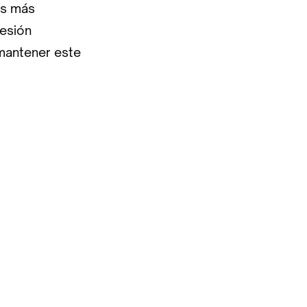
es más
resión
 mantener este