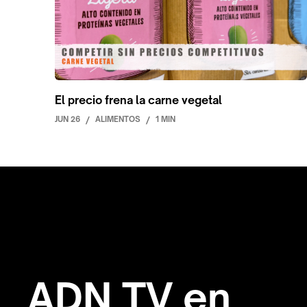
El precio frena la carne vegetal
JUN 26
/
ALIMENTOS
/
1 MIN
ADN TV en