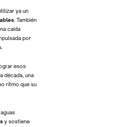
ilizar ya un
lables
. También
una caída
mpulsada por
.
lograr esos
a década, una
mo ritmo que su
s aguas
s
y sostiene