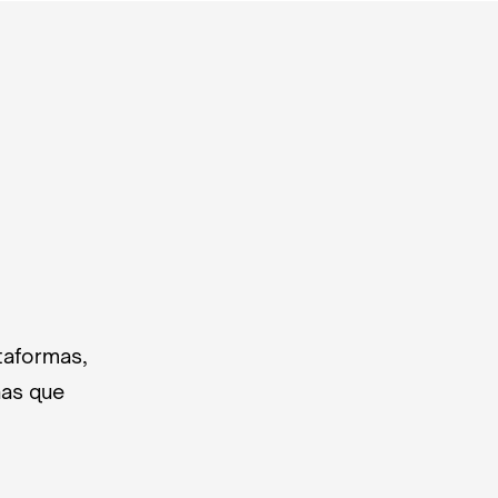
taformas,
nas que