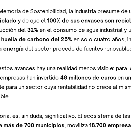
Memoria de Sostenibilidad, la industria presume de ut
iclado
y de que el
100% de sus envases son recic
ucción del
32%
en el consumo de agua industrial y 
a
huella de carbono del 25%
en solo cuatro años, i
a energía
del sector procede de fuentes renovables
estos avances hay una realidad menos visible: para 
s empresas han invertido
48 millones de euros
en un
le para un sector cuya rentabilidad no crece al mis
ble.
orial es, sin duda, significativo. El ecosistema de la
ca
más de 700 municipios
, moviliza
18.700 empresa