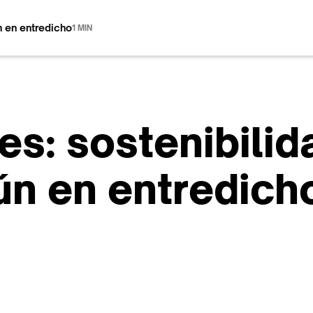
ún en entredicho
1 MIN
s: sostenibilida
ún en entredich