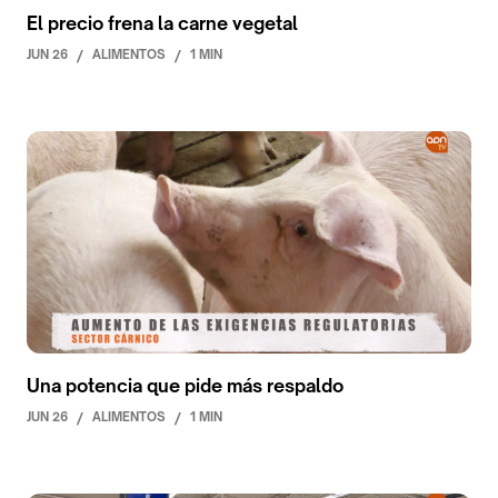
El precio frena la carne vegetal
JUN 26
/
ALIMENTOS
/
1 MIN
Una potencia que pide más respaldo
JUN 26
/
ALIMENTOS
/
1 MIN