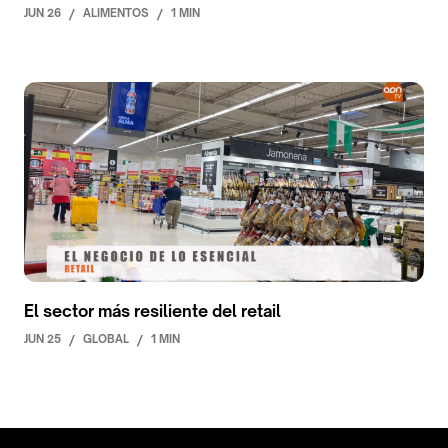
JUN 26
/
ALIMENTOS
/
1 MIN
El sector más resiliente del retail
JUN 25
/
GLOBAL
/
1 MIN