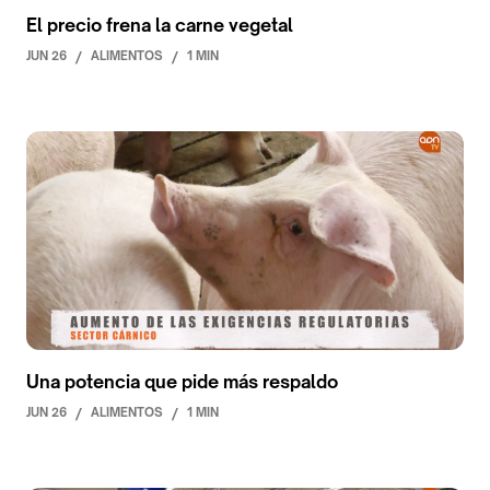
El precio frena la carne vegetal
JUN 26
/
ALIMENTOS
/
1 MIN
Una potencia que pide más respaldo
JUN 26
/
ALIMENTOS
/
1 MIN