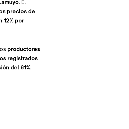
 Lamuyo
. El
os precios de
n 12% por
los
productores
los registrados
ión del 61%.