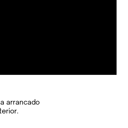
ha arrancado
erior.