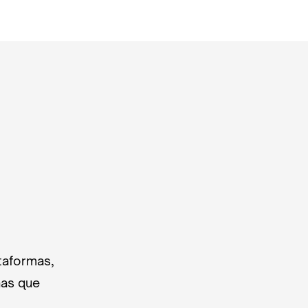
taformas,
nas que