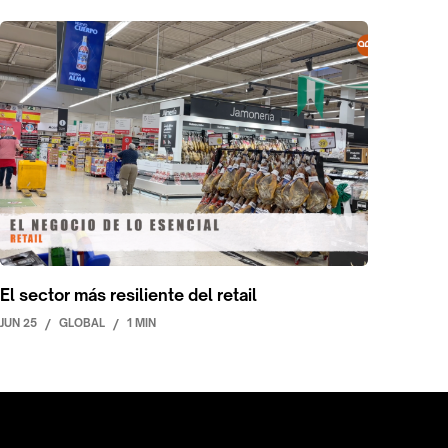
El sector más resiliente del retail
JUN 25
/
GLOBAL
/
1 MIN