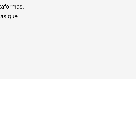
taformas,
nas que