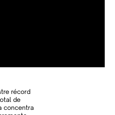
stre récord
otal de
a concentra