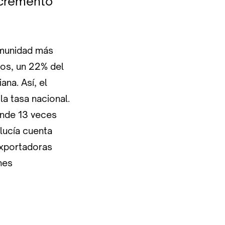
ncremento
omunidad más
ros, un 22% del
na. Así, el
a tasa nacional.
ende 13 veces
alucía cuenta
exportadoras
nes