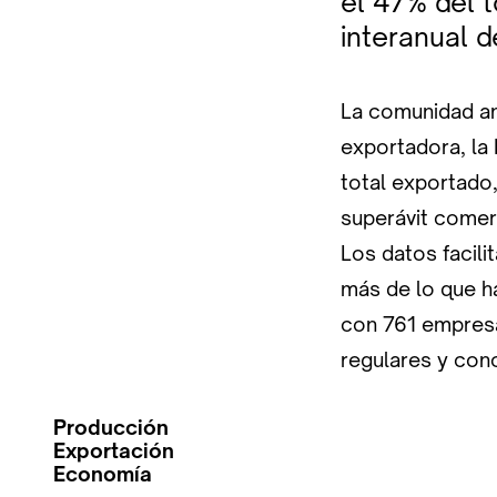
el 47% del 
interanual d
La comunidad a
exportadora, la 
total exportado
superávit comerc
Los datos facil
más de lo que ha
con 761 empresa
regulares y con
Producción
Exportación
Economía