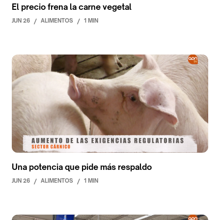
El precio frena la carne vegetal
JUN 26
/
ALIMENTOS
/
1 MIN
Una potencia que pide más respaldo
JUN 26
/
ALIMENTOS
/
1 MIN