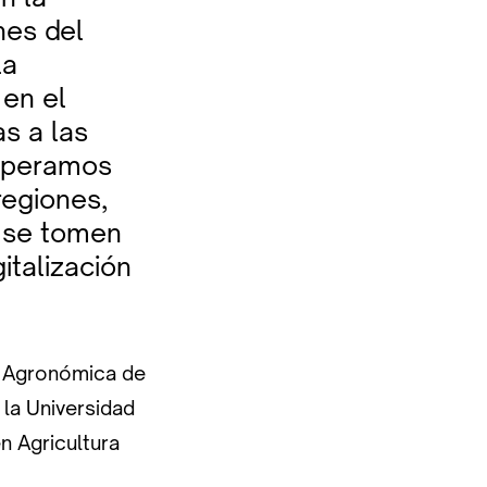
nes del
la
en el
s a las
Esperamos
regiones,
e se tomen
italización
ía Agronómica de
 la Universidad
n Agricultura