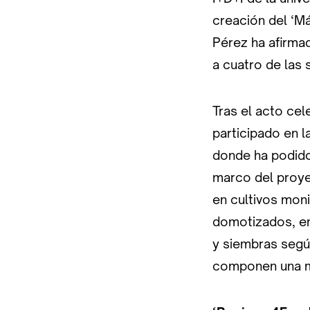
creación del ‘Má
Pérez ha afirma
a cuatro de las 
Tras el acto cel
participado en l
donde ha podido 
marco del proye
en cultivos moni
domotizados, en 
y siembras según
componen una m