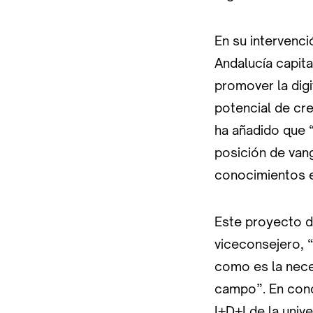
En su intervenci
Andalucía capit
promover la digi
potencial de cre
ha añadido que
posición de vang
conocimientos e
Este proyecto d
viceconsejero, 
como es la neces
campo”. En concr
I+D+I de la univ