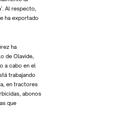
’. Al respecto,
se ha exportado
érez ha
lo de Olavide,
do a cabo en el
stá trabajando
a, en tractores
erbicidas, abonos
nas que