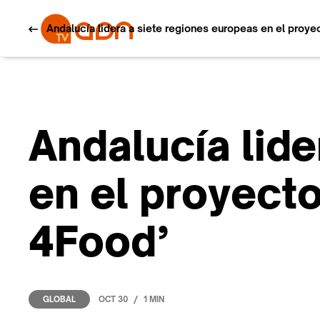
Andalucía lidera a siete regiones europeas en el proye
Andalucía lide
en el proyecto
4Food’
/
OCT 30
1 MIN
GLOBAL