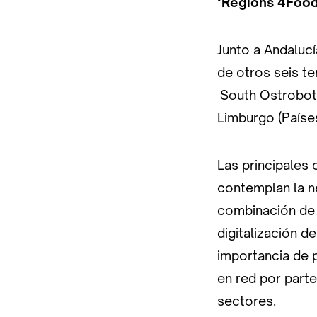
‘Regions 4Food
Junto a Andaluc
de otros seis te
South Ostrobothi
Limburgo (Países
Las principales 
contemplan la ne
combinación de p
digitalización d
importancia de 
en red por parte
sectores.