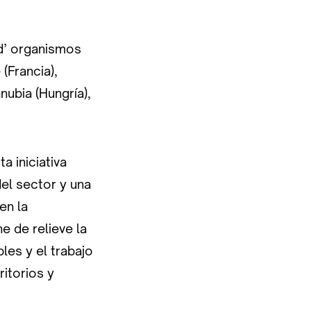
od’ organismos
(Francia),
nubia (Hungría),
a iniciativa
del sector y una
en la
e de relieve la
es y el trabajo
ritorios y