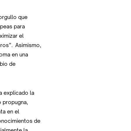
orgullo que
opeas para
ximizar el
turos”. Asimismo,
noma en una
mbio de
 explicado la
o propugna,
ta en el
conocimientos de
ialmente la