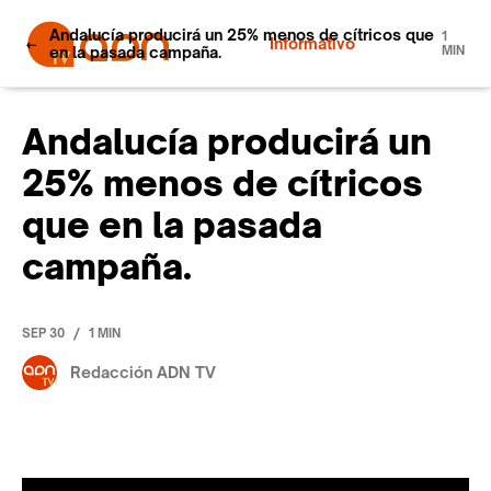
Andalucía producirá un 25% menos de cítricos que
1
Informativo
en la pasada campaña.
MIN
Andalucía producirá un
25% menos de cítricos
que en la pasada
campaña.
/
SEP 30
1 MIN
Redacción ADN TV