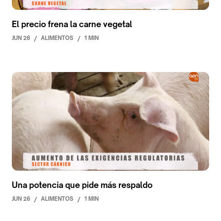
El precio frena la carne vegetal
JUN 26
/
ALIMENTOS
/
1 MIN
Una potencia que pide más respaldo
JUN 26
/
ALIMENTOS
/
1 MIN