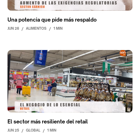
Una potencia que pide más respaldo
JUN 26
/
ALIMENTOS
/
1 MIN
El sector más resiliente del retail
JUN 25
/
GLOBAL
/
1 MIN