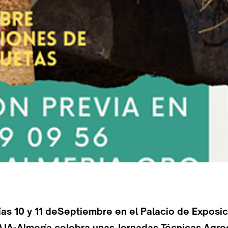
ías 10 y 11 deSeptiembre en el Palacio de Exposi
JA-Almería celebra unas Jornadas Técnicas Agr