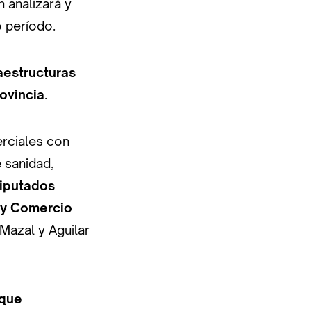
n analizará y
o período.
aestructuras
rovincia
.
erciales con
 sanidad,
diputados
 y Comercio
Mazal y Aguilar
 que