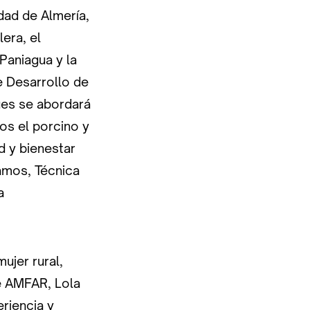
dad de Almería,
lera, el
Paniagua y la
 Desarrollo de
ues se abordará
los el porcino y
d y bienestar
Ramos, Técnica
a
ujer rural,
de AMFAR, Lola
riencia y