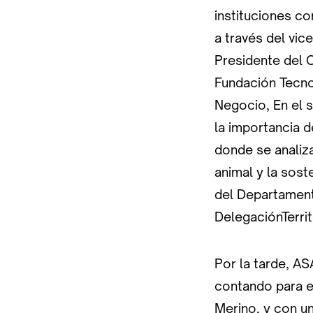
instituciones co
a través del vic
Presidente del 
Fundación Tecno
Negocio, En el 
la importancia d
donde se analiza
animal y la sost
del Departament
DelegaciónTerrito
Por la tarde, AS
contando para el
Merino, y con u