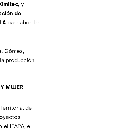
Kimitec,
y
ación de
PLA
para abordar
uel Gómez,
 la producción
 Y MUJER
erritorial de
proyectos
 el IFAPA, e