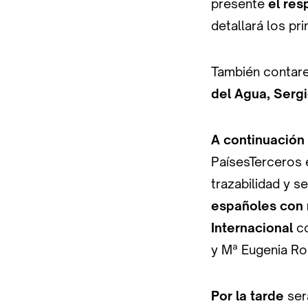
presente
el res
detallará los pr
También contar
del Agua, Sergi
A continuación
PaísesTerceros e
trazabilidad y s
españoles con 
Internacional
c
y Mª Eugenia Ro
Por la tarde
ser