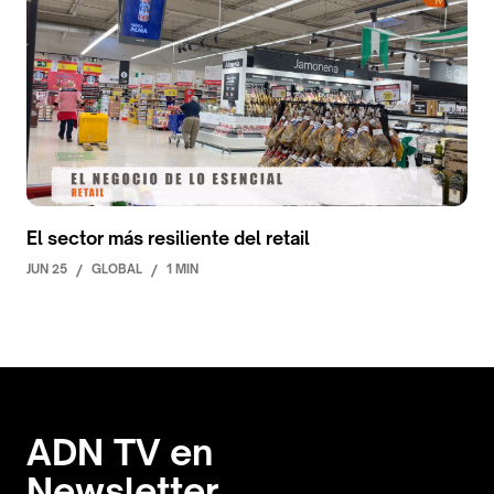
El sector más resiliente del retail
JUN 25
/
GLOBAL
/
1 MIN
ADN TV en
Newsletter.