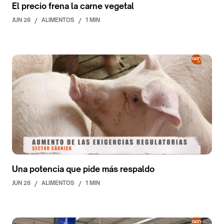
El precio frena la carne vegetal
JUN 26
/
ALIMENTOS
/
1 MIN
Una potencia que pide más respaldo
JUN 26
/
ALIMENTOS
/
1 MIN