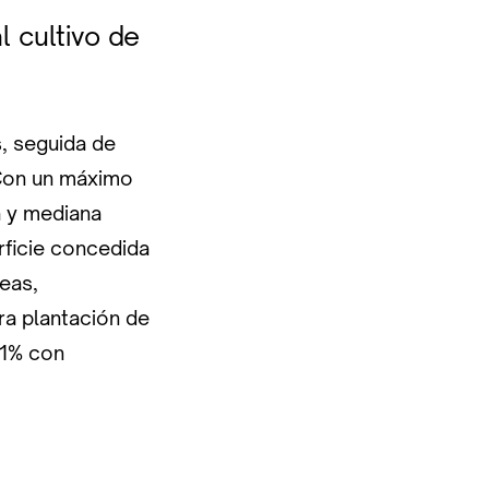
l cultivo de
, seguida de
 Con un máximo
a y mediana
erficie concedida
reas,
ra plantación de
41% con