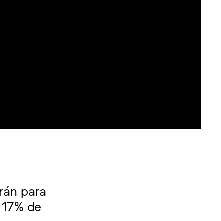
rán para
l 17% de