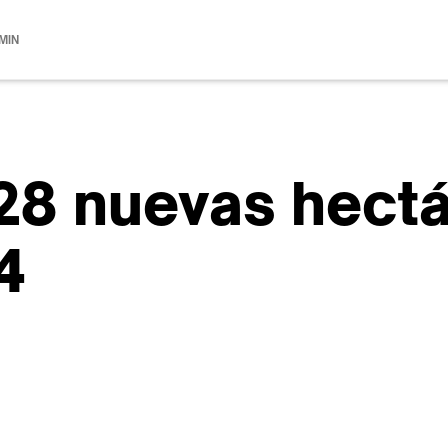
 MIN
28 nuevas hect
4