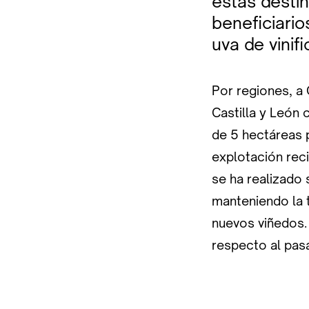
éstas desti
beneficiario
uva de vinifi
Por regiones, a
Castilla y León
de 5 hectáreas p
explotación reci
se ha realizado 
manteniendo la 
nuevos viñedos. 
respecto al pas