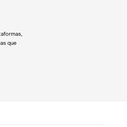
taformas,
nas que