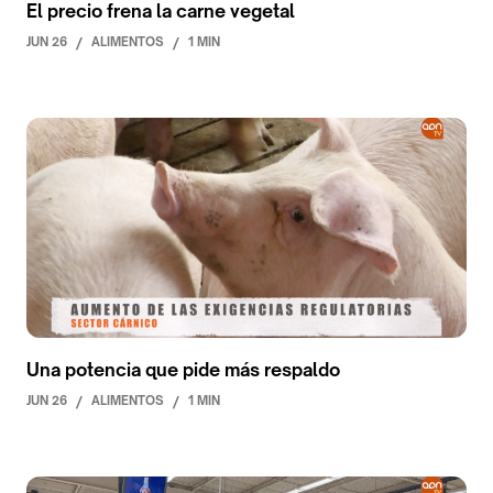
El precio frena la carne vegetal
JUN 26
/
ALIMENTOS
/
1 MIN
Una potencia que pide más respaldo
JUN 26
/
ALIMENTOS
/
1 MIN