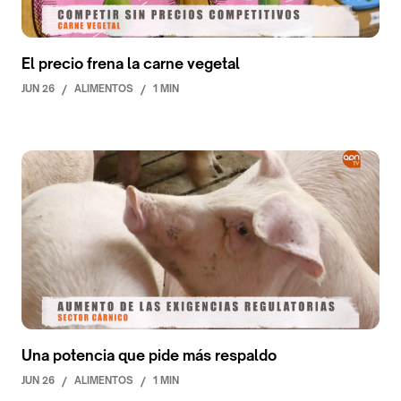
El precio frena la carne vegetal
JUN 26
/
ALIMENTOS
/
1 MIN
Una potencia que pide más respaldo
JUN 26
/
ALIMENTOS
/
1 MIN