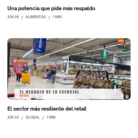
Una potencia que pide más respaldo
JUN 26
/
ALIMENTOS
/
1 MIN
El sector más resiliente del retail
JUN 25
/
GLOBAL
/
1 MIN