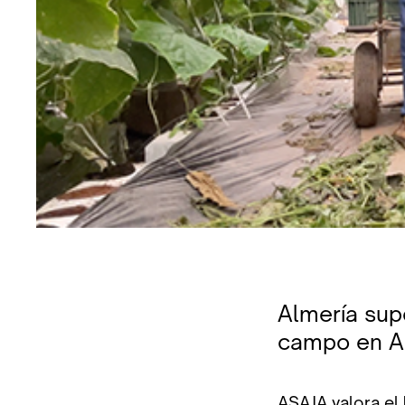
Almería sup
campo en An
ASAJA valora el