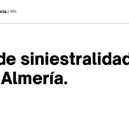
ría.
2 MIN.
de siniestralidad
 Almería.