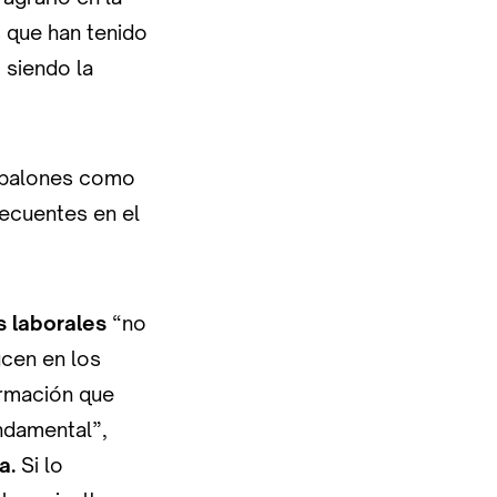
 que han tenido
 siendo la
esbalones como
recuentes en el
 laborales
“no
ucen en los
formación que
ndamental”,
a.
Si lo