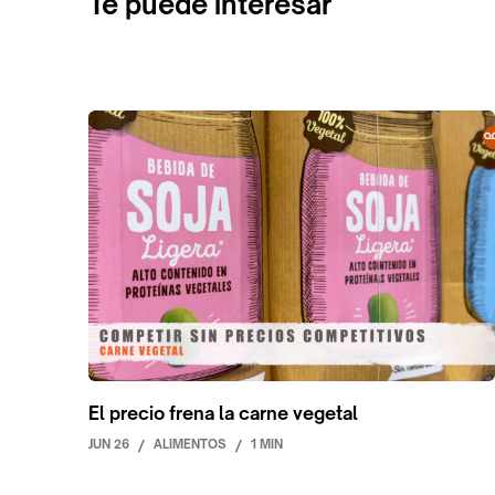
Te puede interesar
El precio frena la carne vegetal
JUN 26
/
ALIMENTOS
/
1 MIN