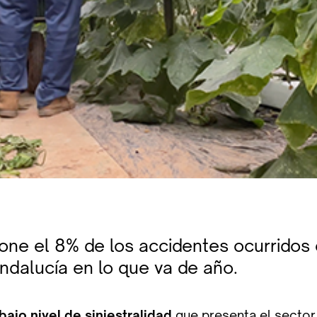
one el 8% de los accidentes ocurridos 
dalucía en lo que va de año.
bajo nivel de siniestralidad
que presenta el sector 