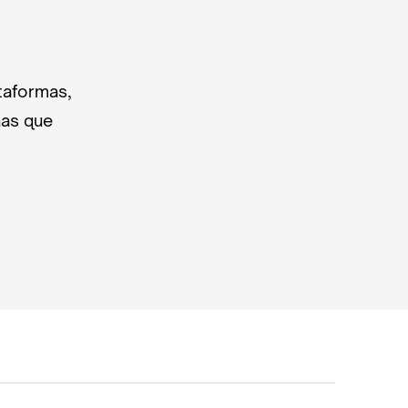
taformas,
nas que