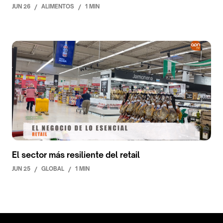
JUN 26
/
ALIMENTOS
/
1 MIN
El sector más resiliente del retail
JUN 25
/
GLOBAL
/
1 MIN