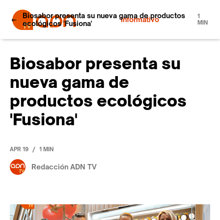
Biosabor presenta su nueva gama de productos
1
Informativo
ecológicos 'Fusiona'
MIN
Biosabor presenta su
nueva gama de
productos ecológicos
'Fusiona'
/
APR 19
1 MIN
Redacción ADN TV