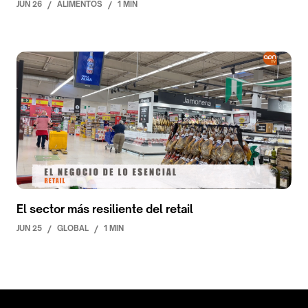
JUN 26
/
ALIMENTOS
/
1 MIN
El sector más resiliente del retail
JUN 25
/
GLOBAL
/
1 MIN