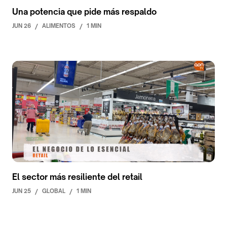
Una potencia que pide más respaldo
JUN 26
/
ALIMENTOS
/
1 MIN
El sector más resiliente del retail
JUN 25
/
GLOBAL
/
1 MIN