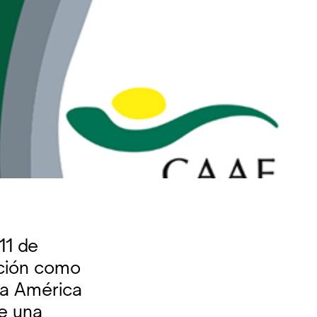
11 de
ación como
ra América
de una