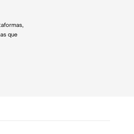
taformas,
nas que