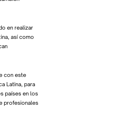
do en realizar
tina, así como
can
e con este
a Latina, para
s países en los
e profesionales