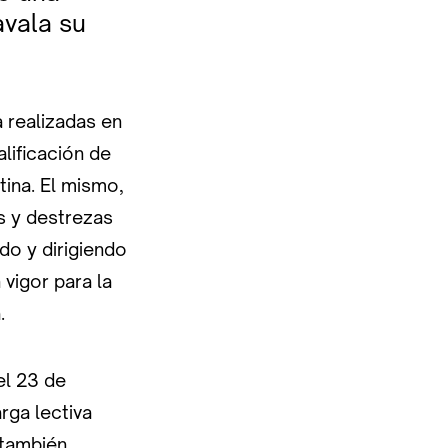
avala su
a realizadas en
lificación de
ina. El mismo,
s y destrezas
do y dirigiendo
vigor para la
.
el 23 de
rga lectiva
 también