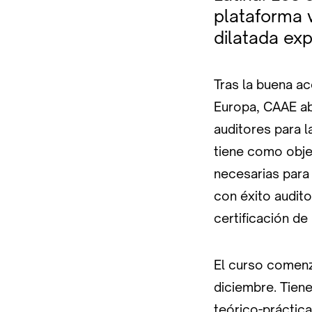
plataforma v
dilatada ex
Tras la buena ac
Europa, CAAE abr
auditores para 
tiene como obje
necesarias para
con éxito audito
certificación d
El curso comenz
diciembre. Tiene
teórico-práctica