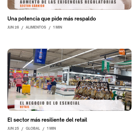
Una potencia que pide más respaldo
JUN 26
/
ALIMENTOS
/
1 MIN
El sector más resiliente del retail
JUN 25
/
GLOBAL
/
1 MIN