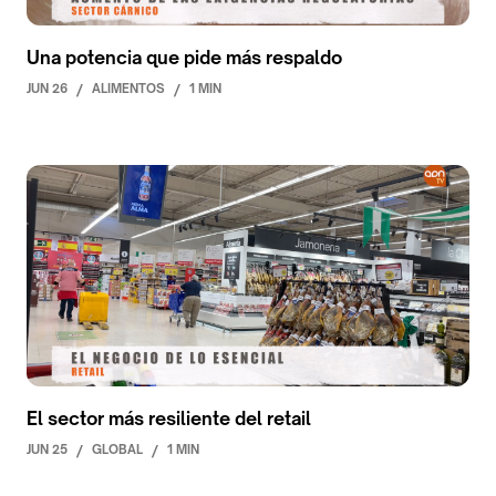
Una potencia que pide más respaldo
JUN 26
/
ALIMENTOS
/
1 MIN
El sector más resiliente del retail
JUN 25
/
GLOBAL
/
1 MIN