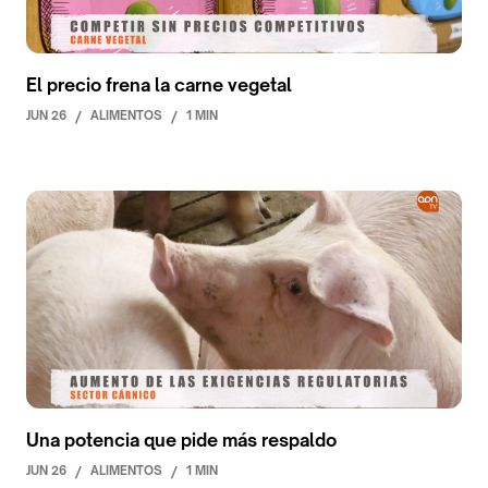
El precio frena la carne vegetal
JUN 26
/
ALIMENTOS
/
1 MIN
Una potencia que pide más respaldo
JUN 26
/
ALIMENTOS
/
1 MIN