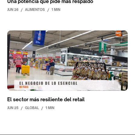
Una potencia que pide más respaldo
JUN 26
/
ALIMENTOS
/
1 MIN
El sector más resiliente del retail
JUN 25
/
GLOBAL
/
1 MIN