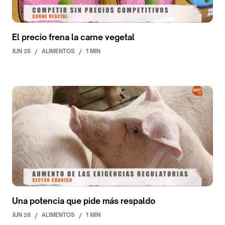
El precio frena la carne vegetal
JUN 26
/
ALIMENTOS
/
1 MIN
Una potencia que pide más respaldo
JUN 26
/
ALIMENTOS
/
1 MIN