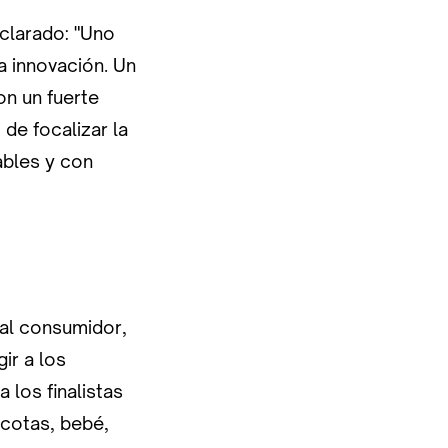
clarado: "Uno
a innovación. Un
on un fuerte
de focalizar la
ables y con
 al consumidor,
ir a los
los finalistas
scotas, bebé,