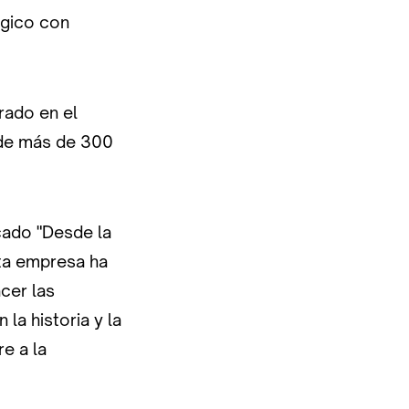
ógico con
rado en el
 de más de 300
cado "Desde la
sta empresa ha
cer las
la historia y la
e a la