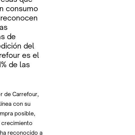
an consumo
, reconocen
vas
as de
dición del
refour es el
1% de las
r de Carrefour,
 línea con su
ompra posible,
 crecimiento
 ha reconocido a