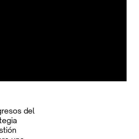
gresos del
tegia
stión