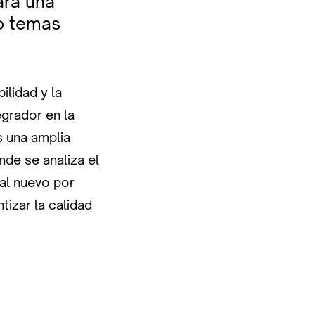
ara una
mo temas
ilidad y la
egrador en la
s una amplia
de se analiza el
al nuevo por
izar la calidad