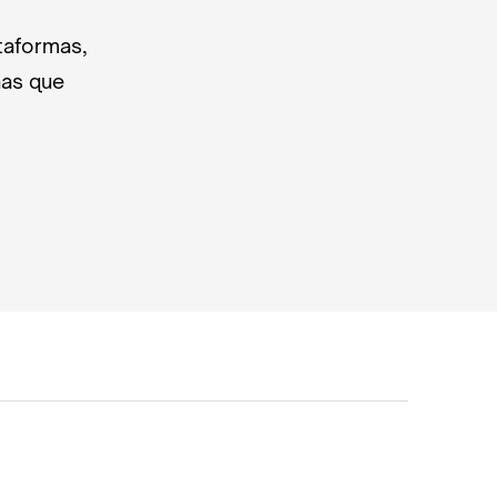
taformas,
nas que