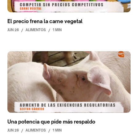
El precio frena la carne vegetal
JUN 26
/
ALIMENTOS
/
1 MIN
Una potencia que pide más respaldo
JUN 26
/
ALIMENTOS
/
1 MIN