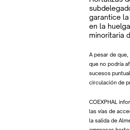
subdelegado
garantice la
en la huelg
minoritaria 
A pesar de que,
que no podría af
sucesos puntuale
circulación de 
COEXPHAL inform
las vías de acce
la salida de Alm
empresas hortof