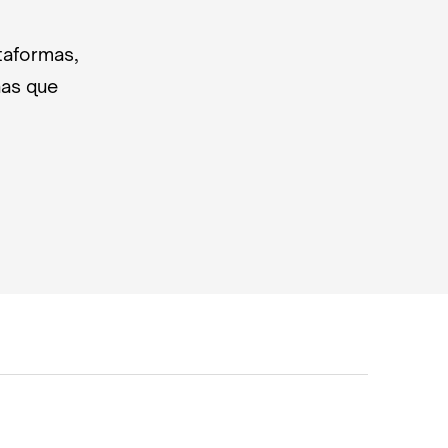
taformas,
nas que