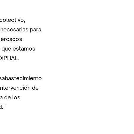
colectivo,
necesarias para
 mercados
s que estamos
EXPHAL.
esabastecimiento
intervención de
a de los
d.”