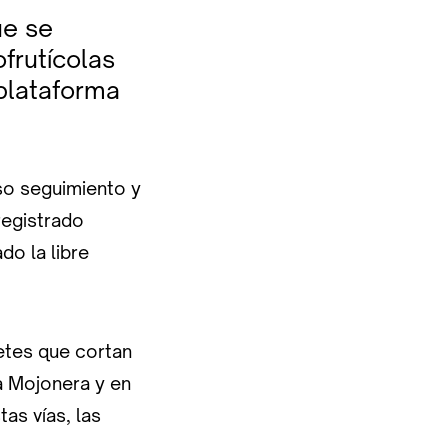
ue se
ofrutícolas
plataforma
so seguimiento y
registrado
do la libre
etes que cortan
La Mojonera y en
tas vías, las