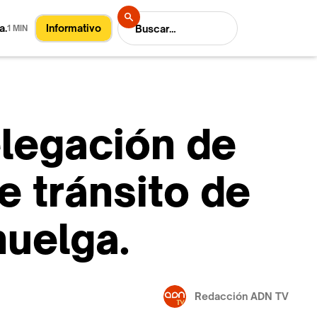
a.
Informativo
1 MIN
legación de
e tránsito de
huelga.
Redacción ADN TV