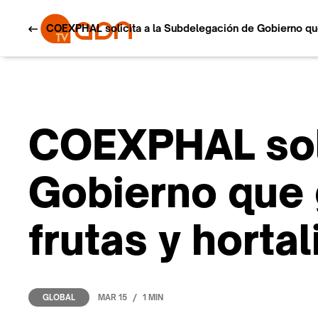
COEXPHAL solicita a la Subdelegación de Gobierno que ga
COEXPHAL soli
Gobierno que g
frutas y horta
/
MAR 15
1 MIN
GLOBAL