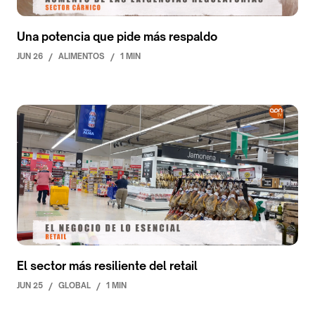
Una potencia que pide más respaldo
JUN 26
/
ALIMENTOS
/
1 MIN
El sector más resiliente del retail
JUN 25
/
GLOBAL
/
1 MIN