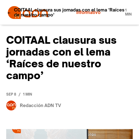
COITAAL clausura sus jornadas con el lema ‘Raíces
1
Informativo
de nuestro campo’
MIN
COITAAL clausura sus
jornadas con el lema
‘Raíces de nuestro
campo’
/
SEP 8
1 MIN
Redacción ADN TV