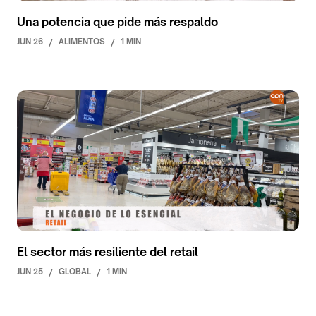
Una potencia que pide más respaldo
JUN 26
/
ALIMENTOS
/
1 MIN
El sector más resiliente del retail
JUN 25
/
GLOBAL
/
1 MIN